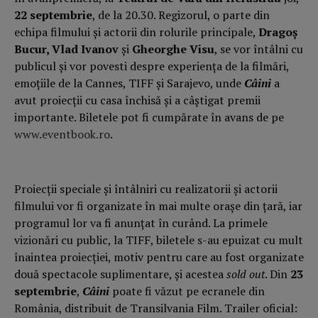
22 septembrie
, de la 20.30. Regizorul, o parte din
echipa filmului și actorii din rolurile principale,
Dragoș
Bucur, Vlad Ivanov
și
Gheorghe Visu
, se vor întâlni cu
publicul și vor povesti despre experiența de la filmări,
emoțiile de la Cannes, TIFF și Sarajevo, unde
Câini
a
avut proiecții cu casa închisă și a câștigat premii
importante. Biletele pot fi cumpărate în avans de pe
www.eventbook.ro
.
Proiecții speciale și întâlniri cu realizatorii și actorii
filmului vor fi organizate în mai multe orașe din țară, iar
programul lor va fi anunțat în curând. La primele
vizionări cu public, la TIFF, biletele s-au epuizat cu mult
înaintea proiecției, motiv pentru care au fost organizate
două spectacole suplimentare, și acestea
sold out
. Din
23
septembrie
,
Câini
poate fi văzut pe ecranele din
România, distribuit de Transilvania Film. Trailer oficial: