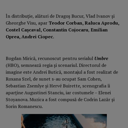
În distribuție, alături de Dragoș Bucur, Vlad Ivanov și
Gheorghe Visu, apar
Teodor Corban, Raluca Aprodu,
Costel Cașcaval, Constantin Cojocaru
,
Emilian
Oprea, Andrei Ciopec.
Bogdan Mirică, recunoscut pentru serialul
Umbre
(HBO), semnează regia și scenariul. Directorul de
imagine este Andrei Butică, montajul a fost realizat de
Roxana Szel, de sunet s-au ocupat Sam Cohen,
Sebastian Zsemlye și Hervé Buirette, scenografia îi
aparține Augustinei Stanciu, iar costumele – Elenei
Stoyanova. Muzica a fost compusă de Codrin Lazăr și
Sorin Romanescu.