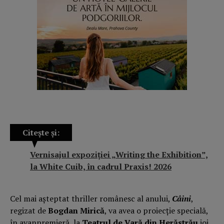
Citește și:
Vernisajul expoziției „Writing the Exhibition”,
la White Cuib, în cadrul Praxis! 2026
Cel mai așteptat thriller românesc al anului,
Câini
,
regizat de
Bogdan Mirică
, va avea o proiecție specială,
în avanpremieră, la
Teatrul de Vară din Herăstrău
joi,