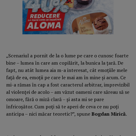
„Scenariul a pornit de la o lume pe care o cunosc foarte
bine – lumea în care am copilărit, la bunica la ţară. De
fapt, nu atât lumea aia m-a interesat, cât emoţiile mele
faţă de ea, emoţii pe care le mai am în mine şi acum. Ce
mi-a rămas în cap a fost caracterul arbitrar, imprevizibil
al violenţei de acolo – am văzut oameni care săreau să se
omoare, fără o miză clară – şi asta mi se pare
înfricoşător. Cum poţi să te aperi de ceva ce nu poţi
anticipa – nici măcar teoretic?”, spune
Bogdan Mirică
.