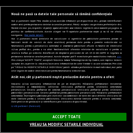
Nouă ne pasă ca datele tale personale să rămână confidențiale
Noi și partenerii noștri
731
stocăm și/sau accesăm informații pe dispozitivul dvs., precum identificatorii
cookie unici pentru prelucrarea datelor cu caracter personal. Puteți accepta sau gestiona preferințele dvs.
făcând clic mai jos, respectiv vă puteți opune utilizării unui interes legitim în orice moment pe pagina cu
politica de confidențialitate. Aceste alegeri vor fi raportate partenerilor noștri și nu vă vor afecta
navigarea.
Mai multe detalii
Noi si partenerii nostri (retelele de socializare si agentiile de publicitate partenere, precum si
furnizorii nostri de servicii de date analitice) prelucram date pentru a permite website-ului sa
functioneze, pentru a personaliza continutul si anunturile publicitare afisate in functie de interesele
si/sau profilul dvs., pentru a va oferi functionalitati aferente retelelor de socializare si pentru a
analiza traficul pe website. Beneficiati de drepturile prevazute de art. 15-22 din GDPR in legatura cu
prelucrarea datelor cu caracter personal. Aceste drepturi pot fi exercitate prin modalitatea indicata
aici
.
Prin click pe “ACCEPT TOATE”, acceptati folosirea tuturor Tehnologiilor de tip Cookie, care implica inclusiv
acceptul dvs. cu privire la stocarea/accesarea informatiilor de catre Vendor-ii cu care colaboram. Prin click
pe “VREAU SA MODIFIC SETARILE INDIVIDUAL” puteti schimba preferintele in mod individual, mai putin
cele legate de cookie strict necesare pentru functionarea website-ului.
Atât noi, cât și partenerii noștri prelucrăm datele pentru a oferi:
Stocarea și/sau accesarea informațiilor de pe un dispozitiv. Măsurarea performanței reclamelor.
Dezvoltarea și îmbunătățirea serviciilor. Utilizarea profilurilor pentru selectarea conținutului
personalizat. Crearea profilurilor de conținut personalizat. Utilizarea profilurilor pentru selectarea
publicității personalizate. Crearea profilurilor pentru publicitate personalizată. Măsurarea performanței
conținutului. Înțelegerea publicului prin statistici sau combinații de date din surse diferite. Utilizarea de
date limitate pentru a selecta publicitatea. Utilizarea datelor limitate pentru a selecta conținutul.
Date precise de geolocație și identificarea prin scanarea dispozitivului.
Listă parteneri (furnizori)
×
ACCEPT TOATE
VREAU SA MODIFIC SETARILE INDIVIDUAL
Sunet